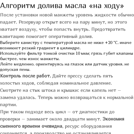
Алгоритм долива масла «на ходу»
После установки новой манжеты уровень жидкости обычно
падает. Резервуар открыт всего на пару минут, но этого
хватает воздуху, чтобы попасть внутрь. Предотвратить
кавитацию помогает оперативный долив.
Выберите канистру с температурой масла не ниже +20 °C, иначе
возникнет резкий градиент в цилиндре.
Используйте фильтр тонкой очистки 10 мкм; грязь губит клапаны
быстрее, чем износ манжеты.
Лейте медленно, ориентируясь на глазок или датчик уровня, не
допуская пены.
Контроль после работ.
Дайте прессу сделать пять
холостых ходов, соблюдая номинальное давление.
Смотрите на стык штока и крышки: если капель нет –
замена удалась. Теперь можно возвращаться к нормальной
партии.
При таком подходе весь цикл – от диагностики до
проверки – занимает около двадцати минут.
Экономия
сменного времени очевидна
, ресурс оборудования
сохраняется, а производство не останавливается.