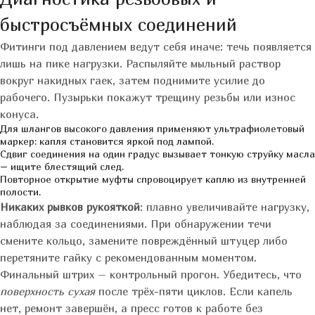
быстросъёмных соединений
Фитинги под давлением ведут себя иначе: течь появляется
лишь на пике нагрузки. Распыляйте мыльный раствор
вокруг накидных гаек, затем поднимите усилие до
рабочего. Пузырьки покажут трещину резьбы или износ
конуса.
Для шлангов высокого давления применяют ультрафиолетовый
маркер: капля становится яркой под лампой.
Сдвиг соединения на один градус вызывает тонкую струйку масла
– ищите блестящий след.
Повторное открытие муфты спровоцирует каплю из внутренней
полости.
Никаких рывков рукояткой
: плавно увеличивайте нагрузку,
наблюдая за соединениями. При обнаружении течи
смените кольцо, замените повреждённый штуцер либо
перетяните гайку с рекомендованным моментом.
Финальный штрих – контрольный прогон. Убедитесь, что
поверхность сухая
после трёх-пяти циклов. Если капель
нет, ремонт завершён, а пресс готов к работе без