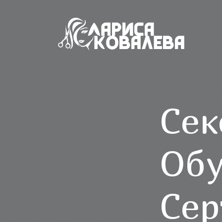
Сек
Обу
Сер