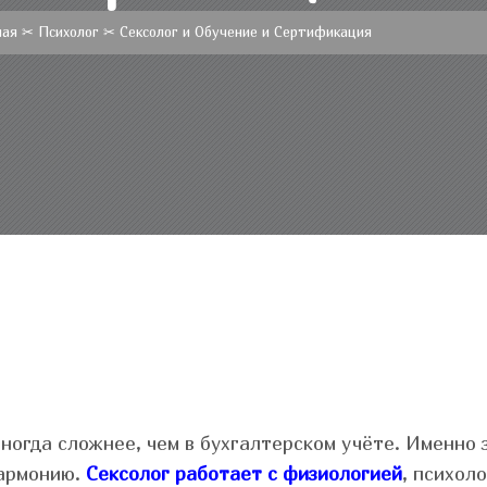
ная
✂
Психолог
✂
Сексолог и Обучение и Сертификация
ногда сложнее, чем в бухгалтерском учёте. Именно 
гармонию.
Сексолог работает с физиологией
, психол