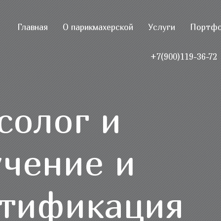
Главная
О парикмахерской
Услуги
Портф
+7(900)119-36-72
солог и
чение и
тификация