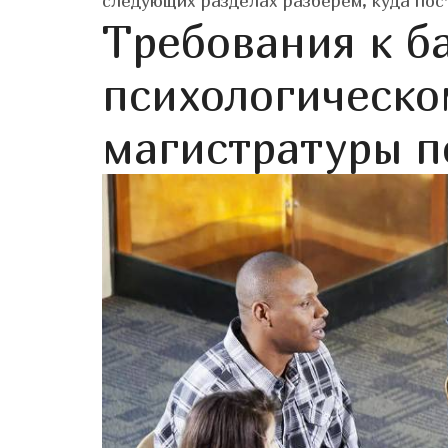
следующих разделах разберём, куда пост
Требования к б
психологическо
магистратуры п