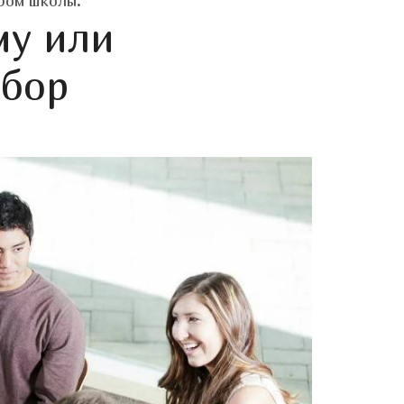
ром школы.
му или
ыбор