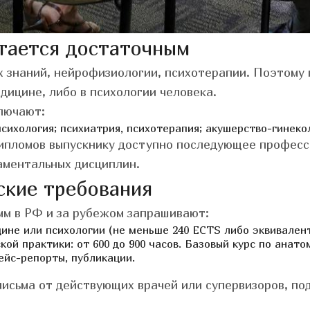
итается достаточным
х знаний, нейрофизиологии, психотерапии. Поэтому
дицине, либо в психологии человека.
лючают:
сихология;
психиатрия, психотерапия;
акушерство-гинекол
дипломов выпускнику доступно последующее професс
аментальных дисциплин.
кие требования
мм в РФ и за рубежом запрашивают:
не или психологии (не меньше 240 ECTS либо эквивалент
ой практики: от 600 до 900 часов.
Базовый курс по анато
ейс-репорты, публикации.
исьма от действующих врачей или супервизоров, по