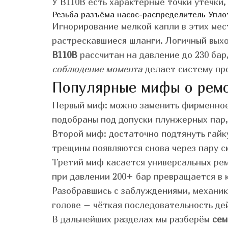
У B110B есть характерные точки утечки,
Резьба разъёма насос-распределитель
Упло
Игнорирование мелкой капли в этих мес
растрескавшиеся шланги. Логичный выхо
B110B
рассчитан на давление до 230 бар
соблюдение момента
делает систему пр
Популярные мифы о рем
Первый миф: можно заменить фирменное 
подобраны под допуски плунжерных пар,
Второй миф: достаточно подтянуть гайк
трещины появляются снова через пару с
Третий миф касается универсальных рем
при давлении 200+ бар превращается в 
Разобравшись с заблуждениями, механик
голове – чёткая последовательность дей
В дальнейших разделах мы разберём
сем