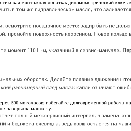
стиковая монтажная лопатка;
динамометрический ключ;
ить в том же гидравлическом масле, что заливается 
, осмотрите посадочное место: задир быть не долж
й, промойте поверхность керосином. Новое кольцо 
е момент 110 Н·м, указанный в сервис-мануале.
Пе
имальных оборотах. Делайте плавные движения шток
нкий равномерный след масла
; капли означают ошиб
ерез 500 моточасов;
избегайте долговременной работы на
 не разорвала манжету.
тает полный межсервисный интервал, а замена коль
ени
и бюджета очевидна, ведь ковш остаётся на машин