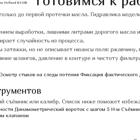
Готовимся к ра
ew Holland B110B
олько до первой протечки масла. Гидравлика модел
нием выработки, лишними литрами дорогого масла 
ирает случайность из процесса.
 затяжки, но не описывает нюансы поля: ржавчину, п
яние шлангов, давление в контуре и чистоту фильтр
Осмотр стыков на следы потения
Фиксация фактического 
трументов
й съёмник или калибр. Список ниже поможет избежа
ности
Динамометрический вороток с шагом 5 Н·м
Съёмни
ым клапаном