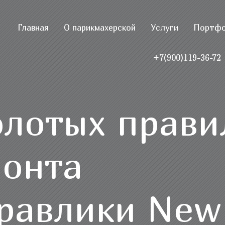
Главная
О парикмахерской
Услуги
Портф
+7(900)119-36-72
олотых прави
онта
равлики New