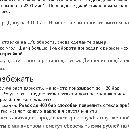
-1
 номинала 2200 мин
.
Переведите джойстик в режим «кон
 его.
ар. Допуск ±10 бар. Изменение выполняют винтом на
 стрелки на 1/8 оборота, снова сделайте замер.
же угол. Шаги больше 1/4 оборота приводят к рывкам мех
онтргайкой
.
к»
; достаточно середины допуска. Давление подбира
ки.
избежать
еличивает вязкость, манометр показывает до +20 бар.
. Результат – недостаток потока и ложное «занижение».
резьба легко срывается.
 скачка.
Рывок до 400 бар способен повредить стекло при
етка меняет кривую давления спустя минуты.
ет кавитацию, продлевает срок службы плунжерной
ты с манометром помогут сберечь тысячи рублей на