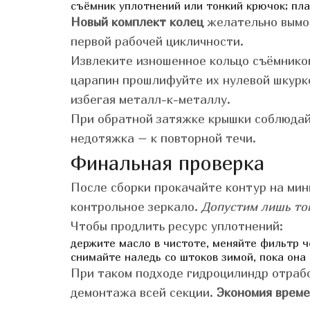
съёмник уплотнений или тонкий крючок;
пла
Новый комплект колец
желательно вымоч
первой рабочей цикличности.
Извлеките изношенное кольцо съёмником
царапин прошлифуйте их нулевой шкурко
избегая металл-к-металлу.
При обратной затяжке крышки соблюдайт
недотяжка – к повторной течи.
Финальная проверка
После сборки прокачайте контур на мин
контрольное зеркало.
Допустим лишь то
Чтобы продлить ресурс уплотнений:
держите масло в чистоте, меняйте фильтр ч
снимайте наледь со штоков зимой, пока она
При таком подходе гидроцилиндр отрабо
демонтажа всей секции.
Экономия врем