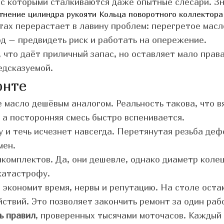
 с которыми сталкиваются даже опытные слесари. Зн
тнение цилиндра рукояти
Кольца поворотного коллектора
тах перерастает в лавину проблем: перегретое мас
д – предвидеть риск и работать на опережение.
, что даёт приличный запас, но оставляет мало прав
едсказуемой.
онте
масло дешёвым аналогом. Реальность такова, что в
 а посторонняя смесь быстро вспенивается.
у и течь исчезнет навсегда. Перетянутая резьба де
мен.
комплектов. Да, они дешевле, однако диаметр колец
катастрофу.
 экономит время, нервы и репутацию. На столе оста
ствий. Это позволяет закончить ремонт за один раб
ь правил
, проверенных тысячами моточасов. Каждый 