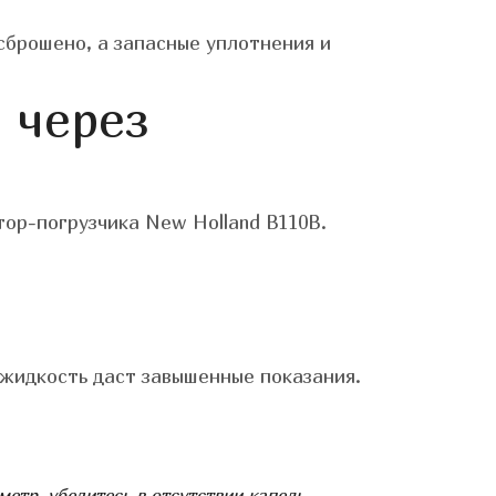
сброшено, а запасные уплотнения и
 через
тор-погрузчика New Holland B110B.
я жидкость даст завышенные показания.
етр, убедитесь в отсутствии капель
.