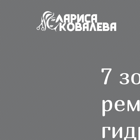
7 з
рем
гид