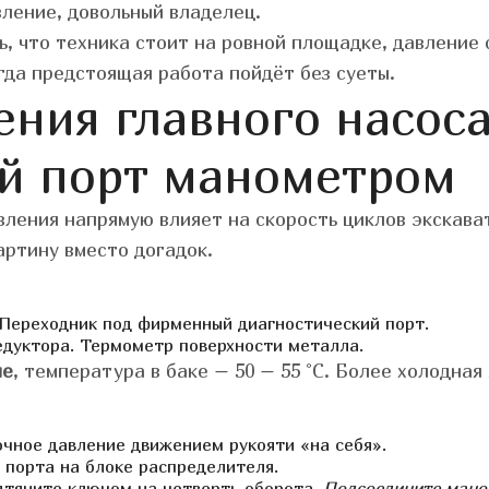
вление, довольный владелец.
ь, что техника стоит на ровной площадке, давление 
да предстоящая работа пойдёт без суеты.
ения главного насоса
й порт манометром
вления напрямую влияет на скорость циклов экскава
ртину вместо догадок.
Переходник под фирменный диагностический порт.
едуктора.
Термометр поверхности металла.
ле
, температура в баке – 50 – 55 °C. Более холодна
очное давление движением рукояти «на себя».
 порта на блоке распределителя.
дтяните ключом на четверть оборота.
Подсоедините маном