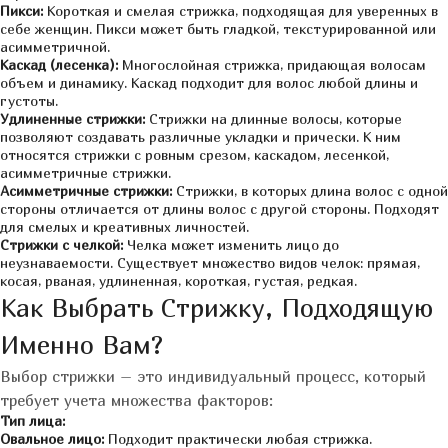
Пикси:
Короткая и смелая стрижка, подходящая для уверенных в
себе женщин. Пикси может быть гладкой, текстурированной или
асимметричной.
Каскад (лесенка):
Многослойная стрижка, придающая волосам
объем и динамику. Каскад подходит для волос любой длины и
густоты.
Удлиненные стрижки:
Стрижки на длинные волосы, которые
позволяют создавать различные укладки и прически. К ним
относятся стрижки с ровным срезом, каскадом, лесенкой,
асимметричные стрижки.
Асимметричные стрижки:
Стрижки, в которых длина волос с одной
стороны отличается от длины волос с другой стороны. Подходят
для смелых и креативных личностей.
Стрижки с челкой:
Челка может изменить лицо до
неузнаваемости. Существует множество видов челок: прямая,
косая, рваная, удлиненная, короткая, густая, редкая.
Как Выбрать Стрижку, Подходящую
Именно Вам?
Выбор стрижки – это индивидуальный процесс, который
требует учета множества факторов:
Тип лица:
Овальное лицо:
Подходит практически любая стрижка.